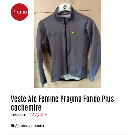
Promo
Veste Ale Femme Pragma Fondo Plus
cachemire
Le
Le
127,50
€
169,99
€
prix
prix
Ajouter au panier
initial
actuel