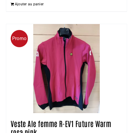
prix
prix
Ajouter au panier
initial
actuel
était :
est :
199,95 €.
149,99 €.
Promo
Veste Ale femme R-EV1 Future Warm
rosa pink