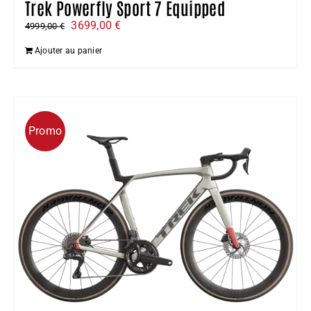
Trek Powerfly Sport 7 Equipped
Le
Le
3699,00
€
4999,00
€
prix
prix
Ajouter au panier
initial
actuel
était :
est :
4999,00 €.
3699,00 €.
Promo