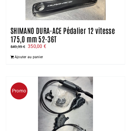
SHIMANO DURA-ACE Pédalier 12 vitesse
175,0 mm 52-36T
Le
Le
350,00
€
549,99
€
prix
prix
Ajouter au panier
initial
actuel
était :
est :
549,99 €.
350,00 €.
Promo