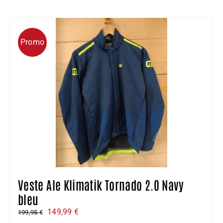
était :
est :
169,99 €.
127,50 €.
Promo
Veste Ale Klimatik Tornado 2.0 Navy
bleu
Le
Le
149,99
€
199,95
€