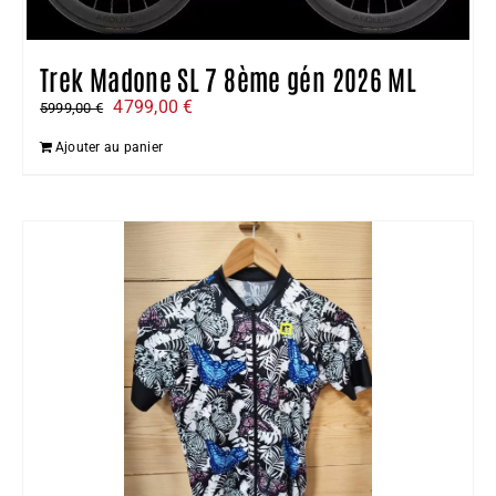
Trek Madone SL 7 8ème gén 2026 ML
Le
Le
4799,00
€
5999,00
€
prix
prix
Ajouter au panier
initial
actuel
était :
est :
5999,00 €.
4799,00 €.