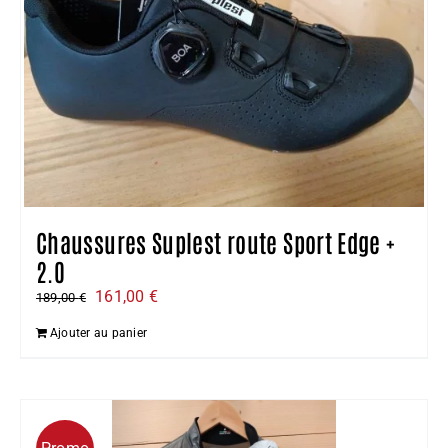
Chaussures Suplest route Sport Edge +
2.0
Le
Le
161,00
€
189,00
€
prix
prix
Ajouter au panier
initial
actuel
était :
est :
189,00 €.
161,00 €.