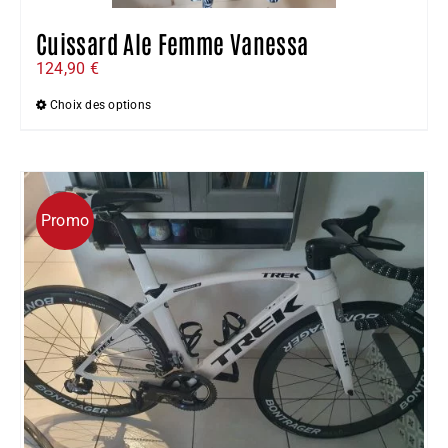
Cuissard Ale Femme Vanessa
124,90
€
Choix des options
Ce
produit
a
plusieurs
Promo
variations.
Les
options
peuvent
être
choisies
sur
la
page
du