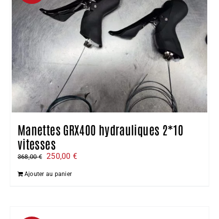
Manettes GRX400 hydrauliques 2*10
vitesses
Le
Le
250,00
€
368,00
€
prix
prix
Ajouter au panier
initial
actuel
était :
est :
368,00 €.
250,00 €.