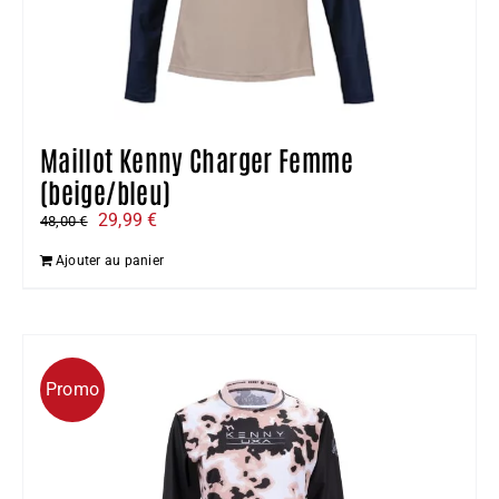
Maillot Kenny Charger Femme
(beige/bleu)
Le
Le
29,99
€
48,00
€
prix
prix
Ajouter au panier
initial
actuel
était :
est :
48,00 €.
29,99 €.
Promo