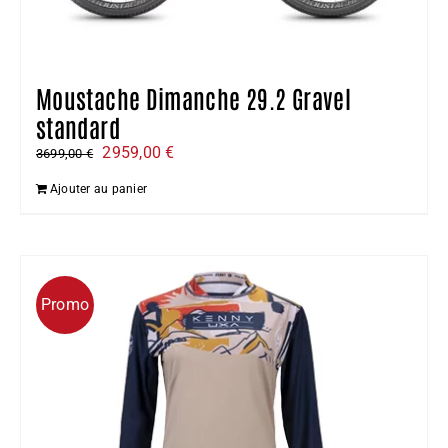
Moustache Dimanche 29.2 Gravel
standard
Le
Le
2959,00
€
3699,00
€
prix
prix
Ajouter au panier
initial
actuel
était :
est :
3699,00 €.
2959,00 €.
Promo