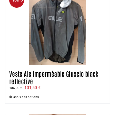
Promo
Veste Ale imperméable Giuscio black
reflective
Le
Le
101,50
€
134,90
€
prix
prix
Choix des options
initial
actuel
Ce
était :
est :
produit
134,90 €.
101,50 €.
a