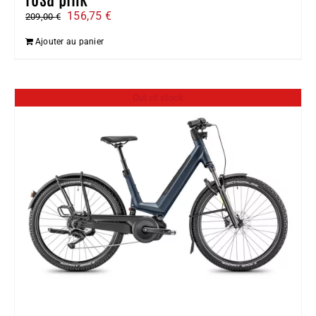
Le
Le
156,75
€
209,00
€
prix
prix
Ajouter au panier
initial
actuel
était :
est :
209,00 €.
156,75 €.
Out of stock