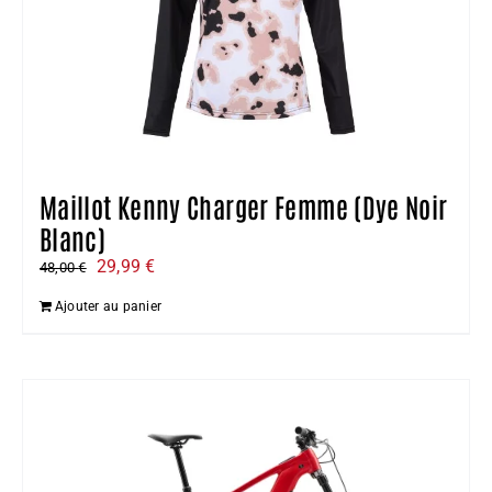
Maillot Kenny Charger Femme (Dye Noir
Blanc)
Le
Le
29,99
€
48,00
€
prix
prix
Ajouter au panier
initial
actuel
était :
est :
48,00 €.
29,99 €.