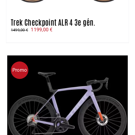
Trek Checkpoint ALR 4 3e gén.
Le
Le
1199,00
€
1499,00
€
prix
prix
initial
actuel
était :
est :
1499,00 €.
1199,00 €.
Promo