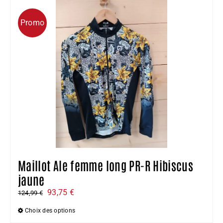
plusieurs
Promo
variations.
Les
options
peuvent
être
choisies
sur
la
page
du
produit
Maillot Ale femme long PR-R Hibiscus
jaune
Le
Le
93,75
€
124,99
€
prix
prix
Choix des options
initial
actuel
Ce