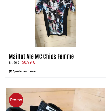
Maillot Ale MC Chios Femme
Le
Le
50,99
€
84,90
€
prix
prix
Ajouter au panier
initial
actuel
était :
est :
84,90 €.
50,99 €.
Promo