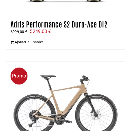
Adris Performance S2 Dura-Ace Di2
Le
Le
5249,00
€
6999,00
€
prix
prix
Ajouter au panier
initial
actuel
était :
est :
6999,00 €.
5249,00 €.
Promo