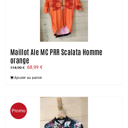
Maillot Ale MC PRR Scalata Homme
orange
Le
Le
68,99
€
114,90
€
prix
prix
Ajouter au panier
initial
actuel
était :
est :
114,90 €.
68,99 €.
Promo