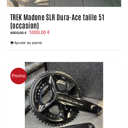
produit
TREK Madone SLR Dura-Ace taille 51
(occasion)
Le
Le
5000,00
€
6000,00
€
prix
prix
Ajouter au panier
initial
actuel
était :
est :
6000,00 €.
5000,00 €.
Promo