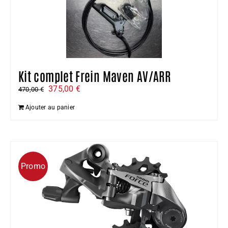
Kit complet Frein Maven AV/ARR
Le
Le
375,00
€
470,00
€
prix
prix
Ajouter au panier
initial
actuel
était :
est :
470,00 €.
375,00 €.
Promo