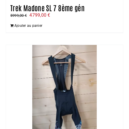
Trek Madone SL 7 8ème gén
Le
Le
4799,00
€
5999,00
€
prix
prix
Ajouter au panier
initial
actuel
était :
est :
5999,00 €.
4799,00 €.