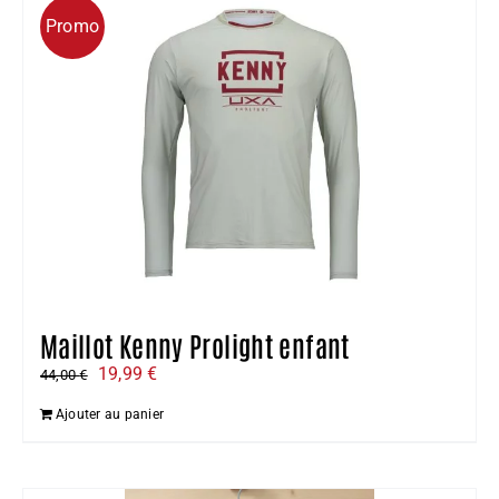
Promo
Maillot Kenny Prolight enfant
Le
Le
19,99
€
44,00
€
prix
prix
Ajouter au panier
initial
actuel
était :
est :
44,00 €.
19,99 €.