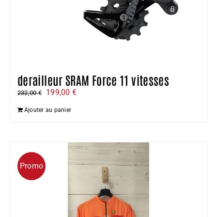
derailleur SRAM Force 11 vitesses
Le
Le
199,00
€
232,00
€
prix
prix
Ajouter au panier
initial
actuel
était :
est :
232,00 €.
199,00 €.
Promo