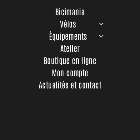
Bicimania
Promo
Vélos
Équipements
Atelier
Boutique en ligne
Mon compte
Actualités et contact
Berria Allroad HPR APEX
Le
Le
1439,00
€
1799,00
€
prix
prix
Ajouter au panier
initial
actuel
était :
est :