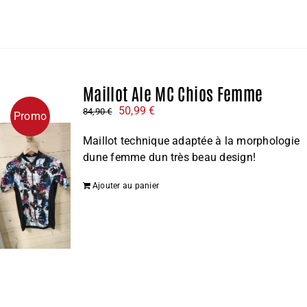
Maillot Ale MC Chios Femme
Le
Le
50,99
€
84,90
€
Promo
prix
prix
Maillot technique adaptée à la morphologie
initial
actuel
dune femme dun très beau design!
était :
est :
84,90 €.
50,99 €.
Ajouter au panier