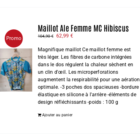
Maillot Ale Femme MC Hibiscus
Le
Le
62,99
€
104,90
€
Promo
prix
prix
Magnifique maillot Ce maillot femme est
initial
actuel
très léger. Les fibres de carbone intégrées
était :
est :
dans le dos régulent la chaleur sèchent en
104,90 €.
62,99 €.
un clin d'œil. Les microperforations
augmentent la respirabilité pour une aération
optimale. -3 poches dos spacieuses -bordure
élastique en silicone à l'arrière -éléments de
design réfléchissants -poids : 100 g
Ajouter au panier