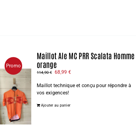
Maillot Ale MC PRR Scalata Homme
orange
Promo
Le
Le
68,99
€
114,90
€
prix
prix
Maillot technique et conçu pour répondre à
initial
actuel
vos exigences!
était :
est :
114,90 €.
68,99 €.
Ajouter au panier