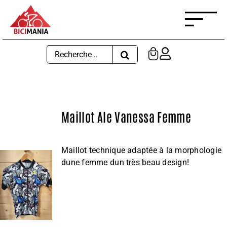
Passer
au
contenu
Rechercher:
Maillot Ale Vanessa Femme
Maillot technique adaptée à la morphologie
dune femme dun très beau design!