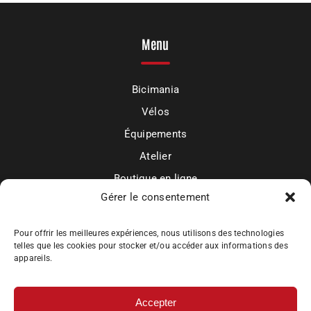
Menu
Bicimania
Vélos
Équipements
Atelier
Boutique en ligne
Gérer le consentement
Mon compte
Actualités et contact
Pour offrir les meilleures expériences, nous utilisons des technologies
telles que les cookies pour stocker et/ou accéder aux informations des
appareils.
Accepter