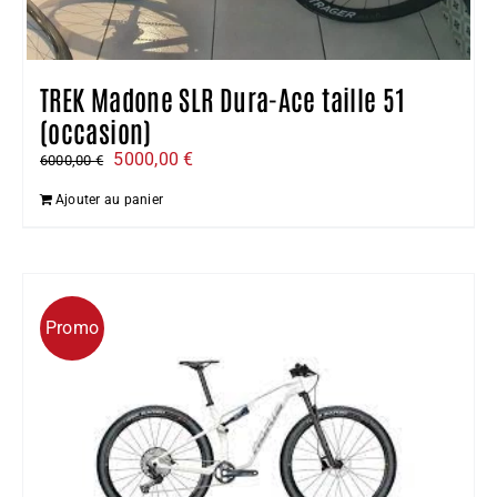
TREK Madone SLR Dura-Ace taille 51
(occasion)
Le
Le
5000,00
€
6000,00
€
prix
prix
Ajouter au panier
initial
actuel
était :
est :
6000,00 €.
5000,00 €.
Promo