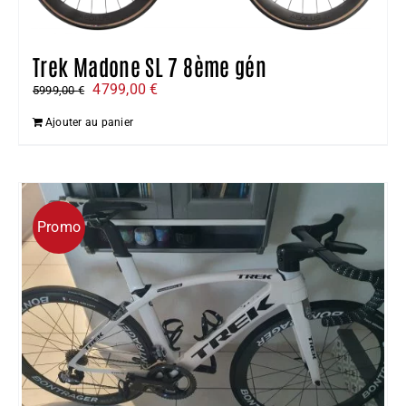
Trek Madone SL 7 8ème gén
Le
Le
4799,00
€
5999,00
€
prix
prix
Ajouter au panier
initial
actuel
était :
est :
5999,00 €.
4799,00 €.
Promo