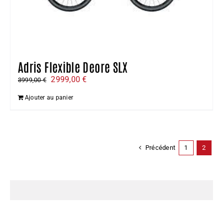
Adris Flexible Deore SLX
Le
Le
2999,00
€
3999,00
€
prix
prix
Ajouter au panier
initial
actuel
était :
est :
3999,00 €.
2999,00 €.
Précédent
1
2