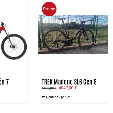
Promo
én 7
TREK Madone SL6 Gen 8
e
Le
Le
4047,00
€
5059,00
€
ix
prix
prix
Ajouter au panier
ctuel
initial
actuel
t :
était :
est :
047,00 €.
5059,00 €.
4047,00 €.