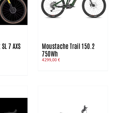
 SL 7 AXS
Moustache Trail 150.2
750Wh
e
4299,00
€
ix
ctuel
t :
799,00 €.