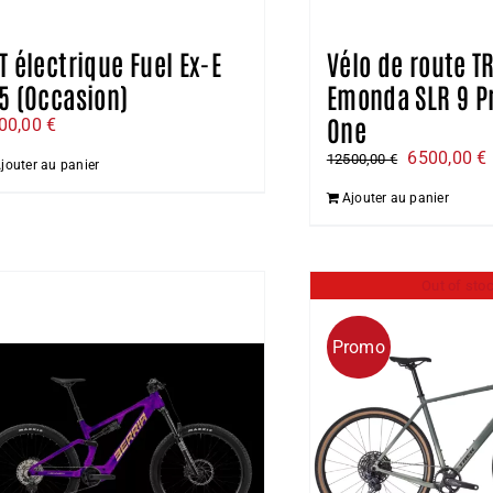
T électrique Fuel Ex-E
Vélo de route T
5 (Occasion)
Emonda SLR 9 P
One
00,00
€
Le
6500,00
€
12500,00
€
jouter au panier
prix
Ajouter au panier
initial
était :
e
12500,00 €
Out of sto
Promo