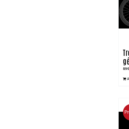
T
g
59
A
P