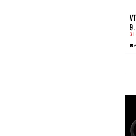
VT
9.
31
A