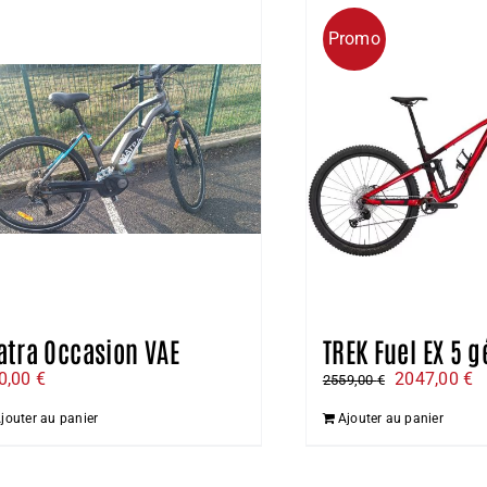
Promo
tra Occasion VAE
TREK Fuel EX 5 g
Le
L
0,00
€
2047,00
€
2559,00
€
prix
pr
jouter au panier
Ajouter au panier
initial
a
était :
es
2559,00 €.
2