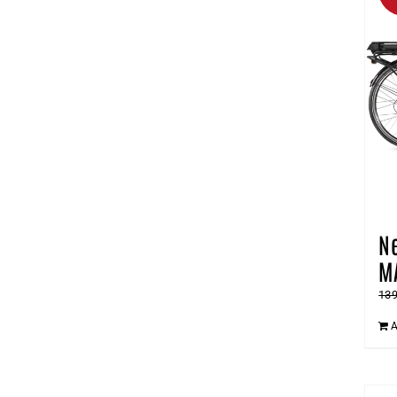
N
M
13
A