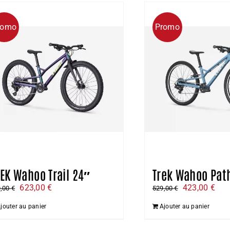
romo
Promo
EK Wahoo Trail 24″
Trek Wahoo Pat
Le
Le
Le
Le
623,00
€
423,00
€
9,00
€
529,00
€
prix
prix
prix
prix
jouter au panier
Ajouter au panier
initial
actuel
initial
actu
était :
est :
était :
est 