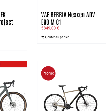
REK
VAE BERRIA Nexxen ADV+
roject
E90 M C1
5849,00
€
Le
Ajouter au panier
prix
actuel
st :
.
6500,00 €.
ck
Promo