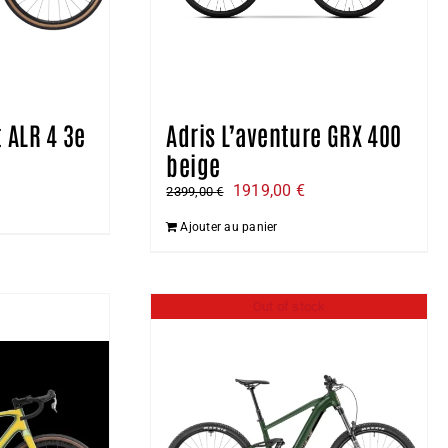
 ALR 4 3e
Adris L’aventure GRX 400
beige
e
Le
Le
1919,00
€
2399,00
€
ix
prix
prix
Ajouter au panier
ctuel
initial
actuel
t :
était :
est :
199,00 €.
2399,00 €.
1919,00 €.
Out of stock