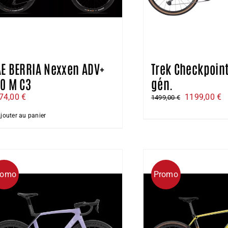
E BERRIA Nexxen ADV+
Trek Checkpoint
0 M C3
gén.
Le
L
74,00
€
1199,00
€
1499,00
€
prix
pr
jouter au panier
initial
a
était :
es
1499,00 €.
1
romo
Promo