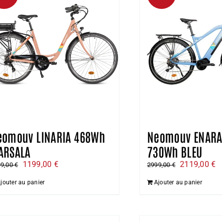
eomouv LINARIA 468Wh
Neomouv ENARA 
ARSALA
730Wh BLEU
Le
Le
Le
L
1199,00
€
2119,00
€
99,00
€
2999,00
€
prix
prix
prix
pr
jouter au panier
Ajouter au panier
initial
actuel
initial
a
était :
est :
était :
es
1399,00 €.
1199,00 €.
2999,00 €.
2