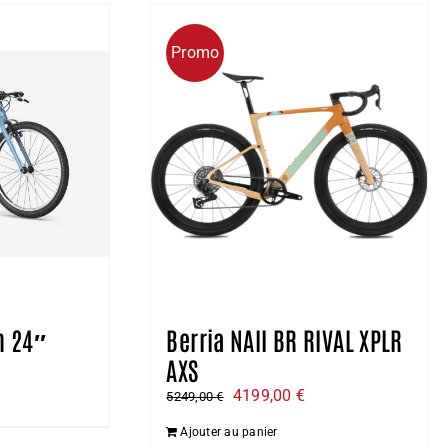
Promo
h 24″
Berria NAII BR RIVAL XPLR
AXS
Le
Le
4199,00
€
5249,00
€
el
prix
prix
Ajouter au panier
:
initial
actuel