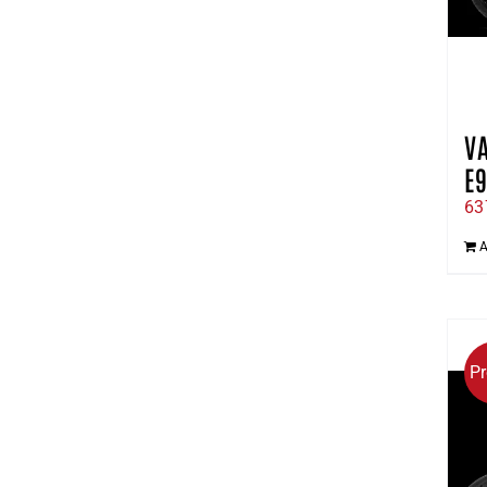
VA
E9
63
A
P