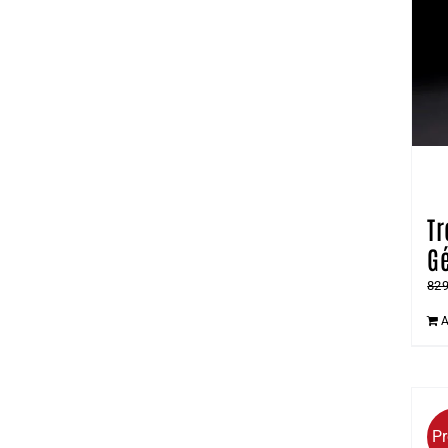
Tr
Gé
82
A
P