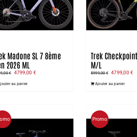
rek Madone SL 7 8ème
Trek Checkpoint
én 2026 ML
M/L
Le
Le
Le
L
4799,00
€
4799,00
€
99,00
€
5999,00
€
prix
prix
prix
pr
jouter au panier
Ajouter au panier
initial
actuel
initial
a
était :
est :
était :
es
5999,00 €.
4799,00 €.
5999,00 €.
4
romo
Promo