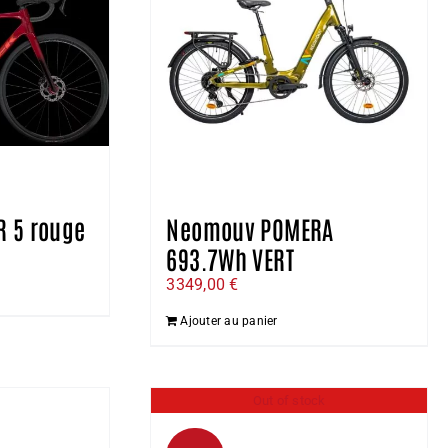
R 5 rouge
Neomouv POMERA
693.7Wh VERT
e
ix
3349,00
€
ctuel
Ajouter au panier
t :
863,00 €.
Out of stock