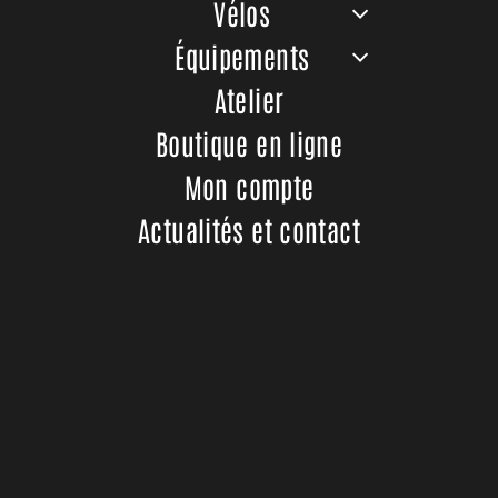
Vélos
Équipements
Atelier
 en descente ! GAME
puissant, ultra rapide,
Boutique en ligne
n !
Mon compte
Actualités et contact
Out of stock