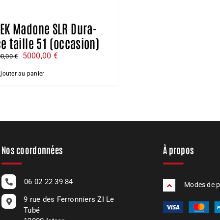
REK Madone SLR Dura-
e taille 51 (occasion)
Le
Le
5000,00
€
00,00
€
prix
prix
jouter au panier
initial
actuel
était :
est :
6000,00 €.
5000,00 €.
Nos coordonnées
À propos
06 02 22 39 84
Modes de 
9 rue des Ferronniers ZI Le
Tubé