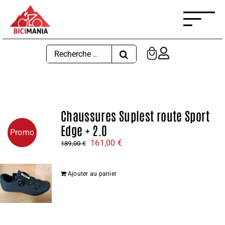
Passer
au
contenu
Rechercher:
Chaussures Suplest route Sport
Edge + 2.0
Promo
Le
Le
161,00
€
189,00
€
prix
prix
initial
actuel
Ajouter au panier
était :
est :
189,00 €.
161,00 €.