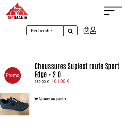
Passer
au
contenu
Rechercher:
Chaussures Suplest route Sport
Edge + 2.0
Promo
Le
Le
161,00
€
189,00
€
prix
prix
initial
actuel
Ajouter au panier
était :
est :
189,00 €.
161,00 €.