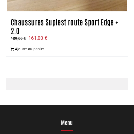
Chaussures Suplest route Sport Edge +
2.0
Le
Le
161,00
€
189,00
€
prix
prix
Ajouter au panier
initial
actuel
était :
est :
189,00 €.
161,00 €.
Menu