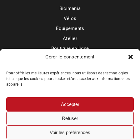
Bicimania
Vélos
Équipements
Atelier
Boutique en ligne
Gérer le consentement
Mon compte
Actualités et contact
Pour offrir les meilleures expériences, nous utilisons des technologies
telles que les cookies pour stocker et/ou accéder aux informations des
appareils.
Accepter
Bicimania
Refuser
Mentions légales
Politique de confidentialité
Voir les préférences
CGV
Plan du site