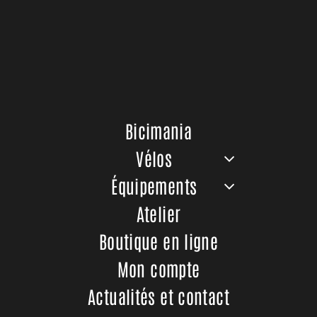
Berria Allroad HPR APEX
Le
Le
1439,00
€
1799,00
€
prix
prix
Bicimania
Ajouter au panier
initial
actuel
Vélos
était :
est :
1799,00 €.
1439,00 €.
Équipements
Atelier
Promo
Boutique en ligne
Mon compte
Actualités et contact