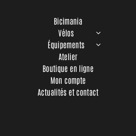
ustache Trail 150.2
Bicimania
50Wh
Vélos
99,00
€
Équipements
Atelier
Boutique en ligne
Mon compte
Nos coordonnées
À propos
Actualités et contact
06 02 22 39 84
Modes de 
9 rue des Ferronniers ZI Le
Tubé
13800 Istres