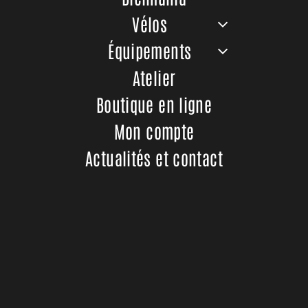
 avec le Deore M6100 à 12
Vélos
Équipements
que
de chez
Trek
est une
ant il offre de nouvelles
Atelier
Boutique en ligne
Mon compte
Actualités et contact
lectrique
,
contactez
Bicimania
au
09 66 82 35 95
ou par mail
parer votre vélo dans notre magasin. Nous vous rappelons é