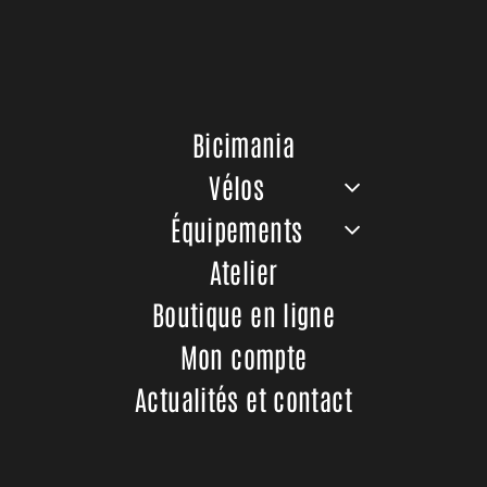
chez Bicimania : Reines !
2 octobre 2024
Reines, une superbe marque française qui
équipe les femmes pour la pratique du cyclisme.
Bicimania
Retrouvez leurs équipements chez Bicimania !
Vélos
Lire plus
Équipements
Atelier
Boutique en ligne
Mon compte
Actualités et contact