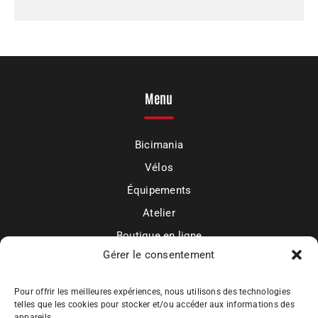
Menu
Bicimania
Vélos
Équipements
Atelier
Boutique en ligne
Gérer le consentement
Mon compte
Actualités et contact
Pour offrir les meilleures expériences, nous utilisons des technologies
telles que les cookies pour stocker et/ou accéder aux informations des
appareils.