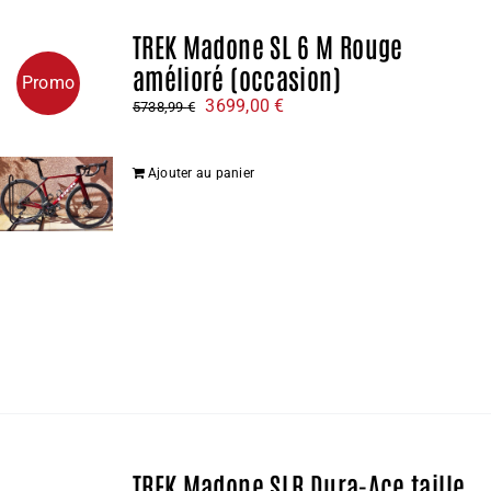
TREK Madone SL 6 M Rouge
amélioré (occasion)
Promo
Le
Le
3699,00
€
5738,99
€
prix
prix
initial
actuel
Ajouter au panier
était :
est :
5738,99 €.
3699,00 €.
TREK Madone SLR Dura-Ace taille