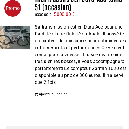
51 (occasion)
Promo
Le
Le
5000,00
€
6000,00
€
prix
prix
Sa transmission est en Dura-Ace pour une
initial
actuel
fiabilité et une fluidité optimale. Il possède
était :
est :
un capteur de puissance pour optimiser ses
6000,00 €.
5000,00 €.
entrainements et performances Ce vélo est
conçu pour la vitesse. Il passe néanmoins
très bien les bosses, il vous accompagnera
parfaitement! Le compteur Garmin 1030 est
disponible au prix de 300 euros. Il n'a servi
que 2 fois!
Ajouter au panier