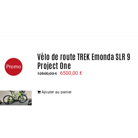
Vélo de route TREK Emonda SLR 9
Project One
Promo
Le
Le
6500,00
€
12500,00
€
prix
prix
initial
actuel
Ajouter au panier
était :
est :
12500,00 €.
6500,00 €.