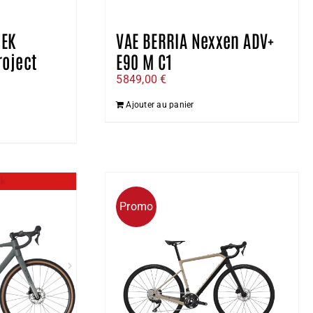
REK
VAE BERRIA Nexxen ADV+
roject
E90 M C1
5849,00
€
Le
Ajouter au panier
prix
actuel
st :
.
6500,00 €.
ck
Promo