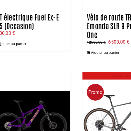
T électrique Fuel Ex-E
Vélo de route T
5 (Occasion)
Emonda SLR 9 P
One
00,00
€
Le
6500,00
€
12500,00
€
jouter au panier
prix
Ajouter au panier
initial
était :
e
12500,00 €
Out of sto
Promo