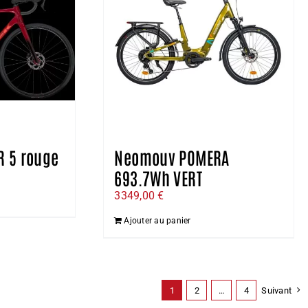
R 5 rouge
Neomouv POMERA
693.7Wh VERT
e
ix
3349,00
€
ctuel
Ajouter au panier
t :
863,00 €.
1
2
…
4
Suivant