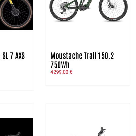
 SL 7 AXS
Moustache Trail 150.2
750Wh
e
4299,00
€
ix
ctuel
t :
799,00 €.