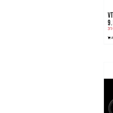
VT
9.
31
A