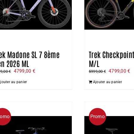
rek Madone SL 7 8ème
Trek Checkpoint
én 2026 ML
M/L
Le
Le
Le
L
4799,00
€
4799,00
€
99,00
€
5999,00
€
prix
prix
prix
pr
jouter au panier
Ajouter au panier
initial
actuel
initial
a
était :
est :
était :
es
5999,00 €.
4799,00 €.
5999,00 €.
4
romo
Promo