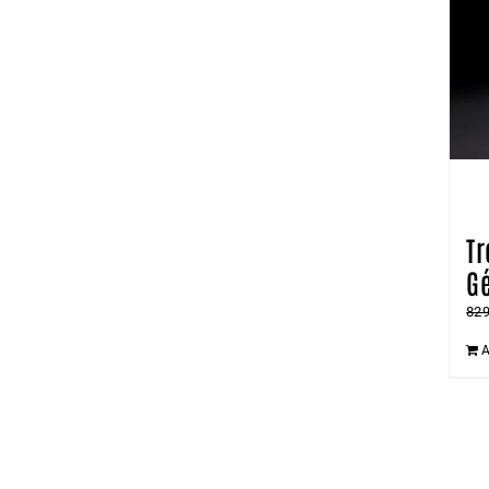
Tr
Gé
82
A