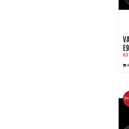
VA
E9
63
A
P