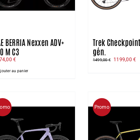
E BERRIA Nexxen ADV+
Trek Checkpoint
0 M C3
gén.
Le
L
74,00
€
1199,00
€
1499,00
€
prix
pr
jouter au panier
initial
a
était :
es
1499,00 €.
1
romo
Promo