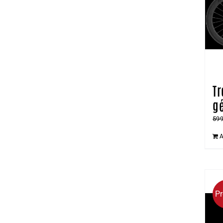
T
g
59
A
P