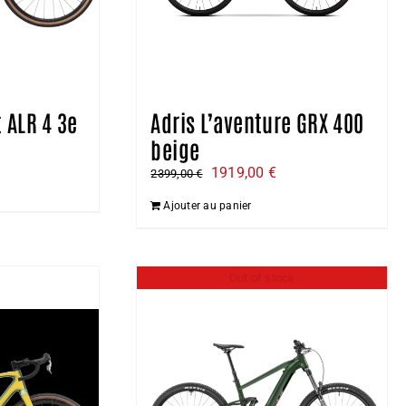
 ALR 4 3e
Adris L’aventure GRX 400
beige
e
Le
Le
1919,00
€
2399,00
€
ix
prix
prix
Ajouter au panier
ctuel
initial
actuel
t :
était :
est :
199,00 €.
2399,00 €.
1919,00 €.
Out of stock