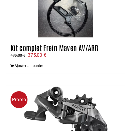
Kit complet Frein Maven AV/ARR
Le
Le
375,00
€
470,00
€
prix
prix
Ajouter au panier
initial
actuel
était :
est :
470,00 €.
375,00 €.
Promo