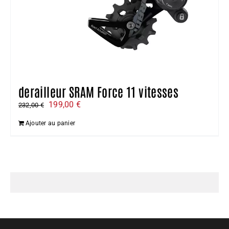
derailleur SRAM Force 11 vitesses
Le
Le
199,00
€
232,00
€
prix
prix
Ajouter au panier
initial
actuel
était :
est :
232,00 €.
199,00 €.