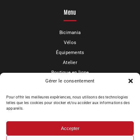
Menu
Bicimania
Vélos
Équipements
Atelier
Boutique en ligne
Gérer le consentement
Mon compte
Actualités et contact
Pour offrir les meilleures expériences, nous utilisons des technologies
telles que les cookies pour stocker et/ou accéder aux informations des
appareils.
Accepter
Bicimania