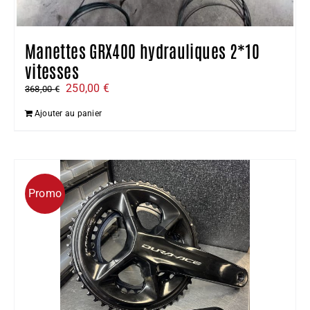
Manettes GRX400 hydrauliques 2*10
vitesses
Le
Le
250,00
€
368,00
€
prix
prix
Ajouter au panier
initial
actuel
était :
est :
368,00 €.
250,00 €.
Promo