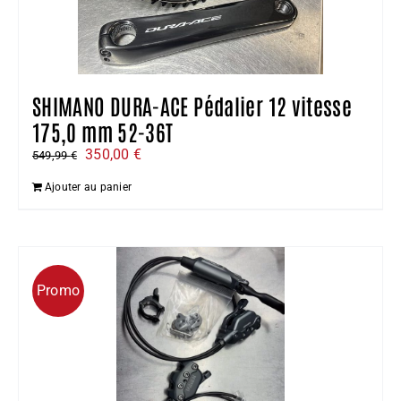
SHIMANO DURA-ACE Pédalier 12 vitesse
175,0 mm 52-36T
Le
Le
350,00
€
549,99
€
prix
prix
Ajouter au panier
initial
actuel
était :
est :
549,99 €.
350,00 €.
Promo