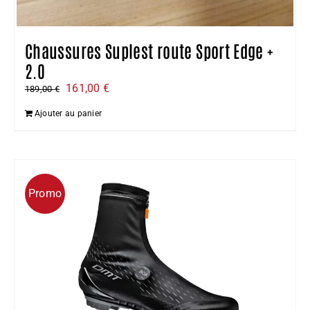
Chaussures Suplest route Sport Edge +
2.0
Le
Le
161,00
€
189,00
€
prix
prix
Ajouter au panier
initial
actuel
était :
est :
189,00 €.
161,00 €.
Promo