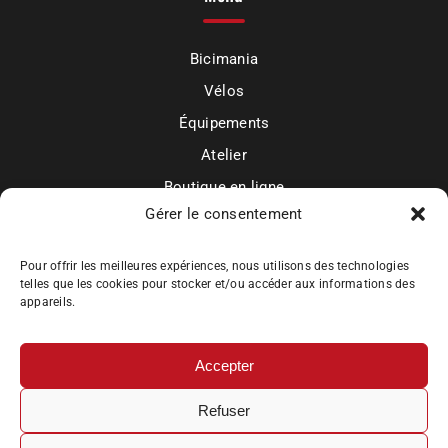
sur
la
page
Bicimania
du
Vélos
produit
Équipements
Atelier
Boutique en ligne
Gérer le consentement
Mon compte
Actualités et contact
Pour offrir les meilleures expériences, nous utilisons des technologies
telles que les cookies pour stocker et/ou accéder aux informations des
appareils.
Accepter
Bicimania
Refuser
Mentions légales
Politique de confidentialité